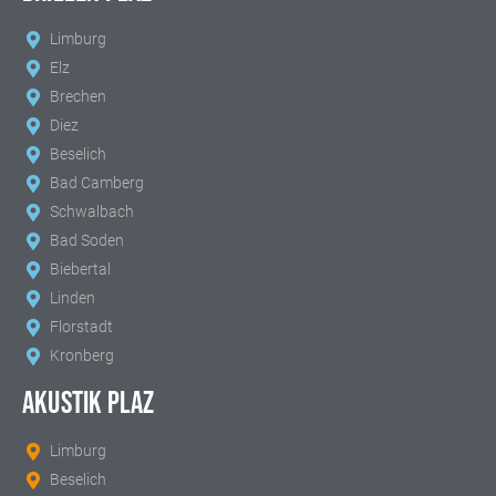
Limburg
Elz
Brechen
Diez
Beselich
Bad Camberg
Schwalbach
Bad Soden
Biebertal
Linden
Florstadt
Kronberg
AKUSTIK PLAZ
Limburg
Beselich