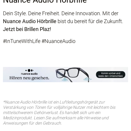
Dein Style. Deine Freiheit. Deine Innovation. Mit der
Nuance Audio Hörbrille
bist du bereit für die Zukunft.
Jetzt bei Brillen Plaz!
#InTuneWithLife #NuanceAudio
*Nuance Audio Hörbrille ist ein Luftleitungshörgerät zur
Verstärkung von Tönen für volljährige Nutzer mit leichtem bis
mittelschwerem Gehörverlust. Es handelt sich um ein
Medizinprodukt. Lesen Sie aufmerksam alle Hinweise und
Anweisungen für den Gebrauch.