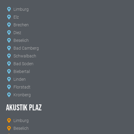
Limburg
Elz
Brechen
Diez
Beselich
Bad Camberg
Schwalbach
Bad Soden
Biebertal
Linden
Florstadt
Kronberg
AKUSTIK PLAZ
Limburg
Beselich