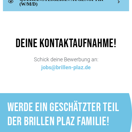
(W/M/D)
DEINE KONTAKTAUFNAHME!
Schick deine Bewerbung an
:
jobs@brillen-plaz.de
WERDE EIN GESCHÄTZTER TEIL
DER BRILLEN PLAZ FAMILIE!