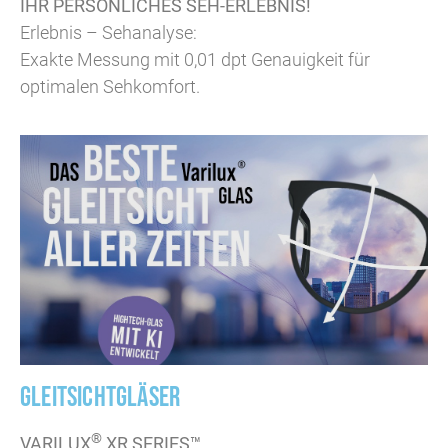
IHR PERSÖNLICHES SEH-ERLEBNIS!
Erlebnis – Sehanalyse:
Exakte Messung mit 0,01 dpt Genauigkeit für
optimalen Sehkomfort.
GLEITSICHTGLÄSER
®
VARILUX
XR SERIES™
­