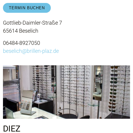
TERMIN BUCHEN
Gottlieb-Daimler-Straße 7
65614 Beselich
06484-8927050
beselich@brillen-plaz.de​
DIEZ